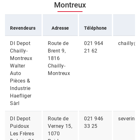
Montreux
Revendeurs
Adresse
Téléphone
DI Depot
Route de
021 964
chailly@
Chailly-
Brent 9,
21 62
Montreux
1816
Walter
Chailly-
Auto
Montreux
Pièces &
Industrie
Haefliger
Sàrl
DI Depot
Route de
021 946
severine
Puidoux
Verney 15,
33 25
Les Frères
1070