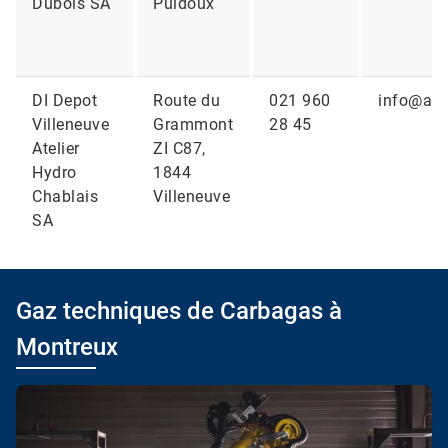
Dubois SA
Puidoux
DI Depot
Route du
021 960
info@atel
Villeneuve
Grammont
28 45
Atelier
ZI C87,
Hydro
1844
Chablais
Villeneuve
SA
Gaz techniques de Carbagas à
Montreux