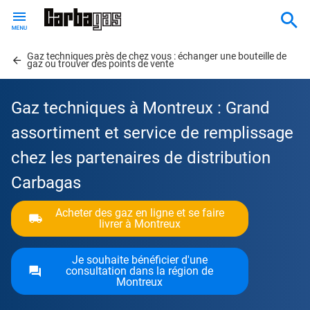
Skip
to
main
Gaz techniques près de chez vous : échanger une bouteille de
content
gaz ou trouver des points de vente
Gaz techniques à Montreux : Grand
assortiment et service de remplissage
chez les partenaires de distribution
Carbagas
Acheter des gaz en ligne et se faire
livrer à Montreux
Je souhaite bénéficier d'une
consultation dans la région de
Montreux