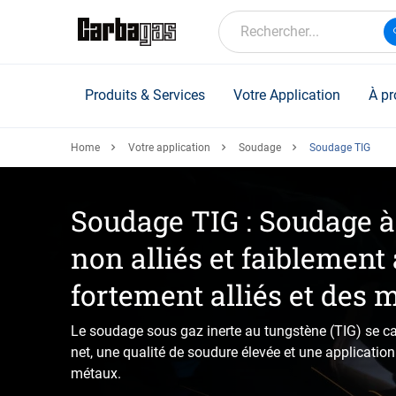
Skip
to
Rechercher...
main
content
Produits & Services
Votre Application
À pr
Home
Votre application
Soudage
Soudage TIG
Soudage TIG : Soudage à l
non alliés et faiblement 
fortement alliés et des 
Le soudage sous gaz inerte au tungstène (TIG) se ca
net, une qualité de soudure élevée et une applicati
métaux.