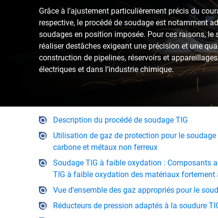
Grâce à l’ajustement particulièrement précis du cou
respective, le procédé de soudage est notamment a
soudages en position imposée. Pour ces raisons, le
réaliser destâches exigeant une précision et une qu
construction de pipelines, réservoirs et appareillage
électriques et dans l’industrie chimique.
Description du procédé de soudage TIG
Utilisation de gaz de protection pour le soudage
carbone et métaux non ferreux
Soudage TIG à faible oxydation : Composants ad
TIG à faible oxydation des matériaux fortement a
Vue d’ensemble des gaz appropriés pour le sou
Réducteurs de pression adaptés à la soudure T