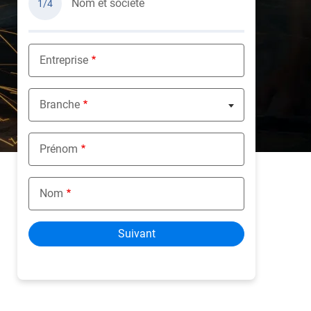
Nom et société
1/4
Entreprise
Branche
Nothing selected
Prénom
Nom