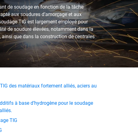
rant de soudage en fonction de la tâche
dapté aux soudures d’amorçage et aux
 soudage TIG est largement employé pour
alité de soudure élevées, notamment dans la
s, ainsi que dans la construction de centrales
 TIG des matériaux fortement alliés, aciers au
ditifs à base d’hydrogène pour le soudage
lliés.
dage TIG
IG