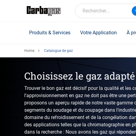
Skip
to
Rechercher...
main
content
Produits & Services
Votre Application
À pr
Home
Catalogue de gaz
Choisissez le gaz adapté
Trouver le bon gaz est décisif pour la qualité et les
l'approvisionnement en gaz ne doit pas être une per
proposons un aperçu rapide de notre vaste gamme d
segments du soudage et du coupage dans l'industrie
domaine du refroidissement et de la congélation dans
des applications telles que la chromatographie en p
dans la recherche : Nous avons les gaz qui réponden