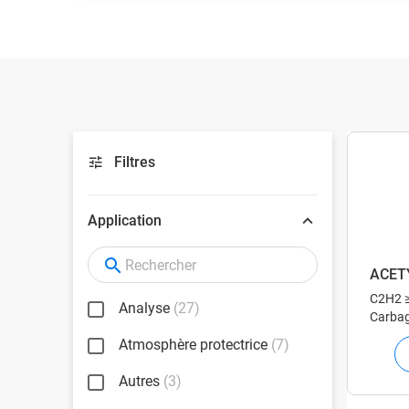
Connectez-vous à notre portail clients
et commandez des gaz en ligne.
Filtres
Application
ACET
C2H2
Analyse
(27)
Carbag
gaz te
Atmosphère protectrice
(7)
Autres
(3)