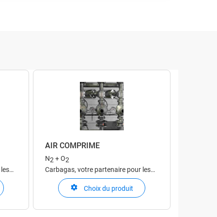
ontactez notre service clientèle, nous
ous aiderons.
AIR COMPRIME
N
+ O
2
2
 les
Carbagas, votre partenaire pour les
gaz techniques
Choix du produit