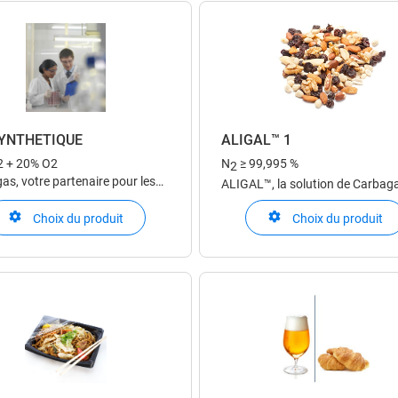
SYNTHETIQUE
ALIGAL™ 1
2 + 20% O2
N
≥ 99,995 %
2
as, votre partenaire pour les
ALIGAL™, la solution de Carbag
chniques
pour une utilisation dans l'indust
Choix du produit
Choix du produit
alimentaire