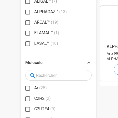
ALIGAL™
(7)
ALPHAGAZ™
(13)
ARCAL™
(19)
FLAMAL™
(1)
LASAL™
(10)
ALPH
Ar
≥ 9
ALPHAG
Molécule
votre a
d'anal
Ar
(25)
C2H2
(2)
C2H2F4
(9)