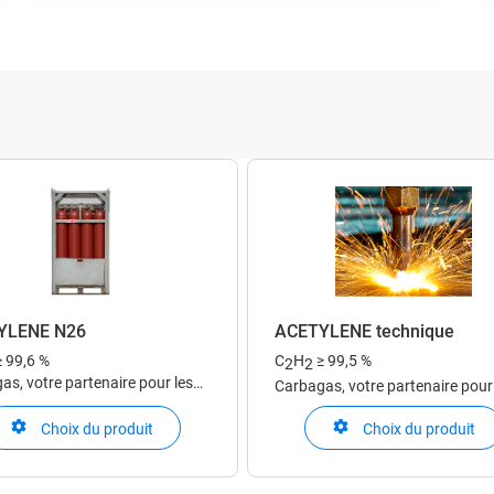
Inscrivez-vous sur notre portail clients
C
et commandez des gaz en ligne.
v
YLENE N26
ACETYLENE technique
≥ 99,6 %
C
H
≥ 99,5 %
2
2
as, votre partenaire pour les
Carbagas, votre partenaire pour
chniques
gaz techniques
Choix du produit
Choix du produit