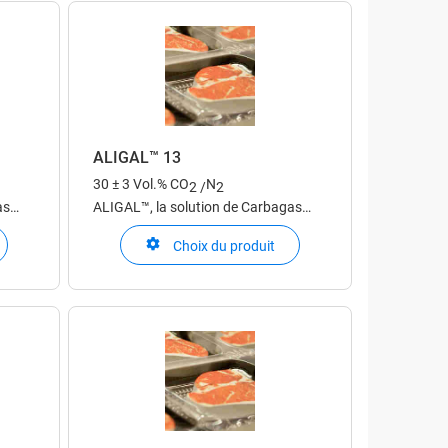
ALIGAL™ 13
30 ± 3 Vol.% CO
N
2 /
2
as
ALIGAL™, la solution de Carbagas
rie
pour une utilisation dans l'industrie
Choix du produit
alimentaire