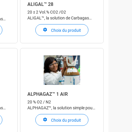
ALIGAL™ 28
20 ± 2 Vol.% CO2 /O2
ALIGAL™, la solution de Carbagas
as
pour une utilisation dans l'industrie
rie
alimentaire
Choix du produit
ALPHAGAZ™ 1 AIR
20 % O2 / N2
as
ALPHAGAZ™, la solution simple pour
rie
votre application de laboratoire et
d'analyse
Choix du produit