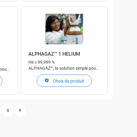
ALPHAGAZ™ 1 HELIUM
He
≥ 99,999 %
ALPHAGAZ™, la solution simple pour
 pour
votre application de laboratoire et
et
d'analyse
Choix du produit
8
age
Page
Next
ion
page