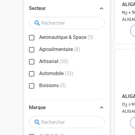
ALIG
Secteur
N
+ 5
2
ALIGAL
pour un
alimen
Aeronautique & Space
(5)
Agroalimentaire
(8)
Artisanat
(30)
Automobile
(32)
Boissons
(5)
ALIG
O
≥ 9
2
Marque
ALIGAL
pour un
alimen