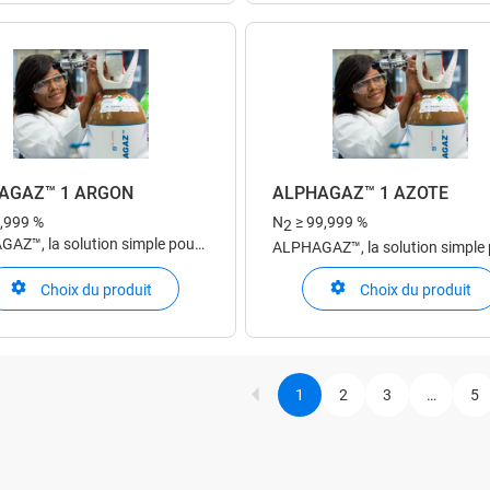
AGAZ™ 1 ARGON
ALPHAGAZ™ 1 AZOTE
9,999 %
N
≥ 99,999 %
2
AZ™, la solution simple pour
ALPHAGAZ™, la solution simple
pplication de laboratoire et
votre application de laboratoire 
yse
Choix du produit
Choix du produit
d'analyse
1
2
3
…
5
Current
Page
Page
P
Paginat
page