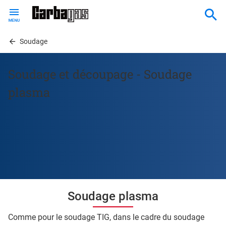
Skip
to
main
content
Soudage
Soudage et découpage - Soudage
plasma
Soudage plasma
Comme pour le soudage TIG, dans le cadre du soudage