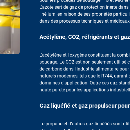
pour les procédés de soudage TIG
et MIG et 
L'azote
sert de gaz de protection inerte dans 
l'hélium, en raison de ses propriétés particul
dans des processus techniques et médicaux
Acétylène, CO2, réfrigérants et ga
L'acétylène
et l'oxygène constituent
la combi
soudage
.
Le CO2
est non seulement utilis
de carbone dans l'industrie alimentaire
pour 
naturels modernes
, tels que le R744, garant
domaines d'application. Outre ces gaz stand
haute
pureté pour les applications industriell
Gaz liquéfié et gaz propulseur pour
Le propane
et d'autres gaz liquéfiés sont uti