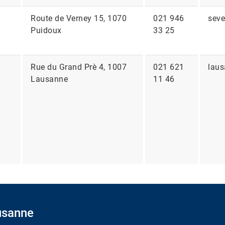
Route de Verney 15, 1070
021 946
seve
Puidoux
33 25
Rue du Grand Prè 4, 1007
021 621
laus
Lausanne
11 46
usanne