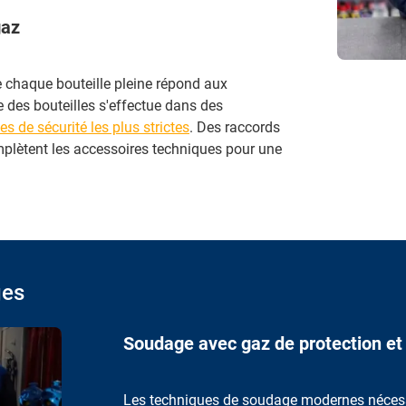
gaz
e chaque bouteille pleine répond aux
e des bouteilles s'effectue dans des
s de sécurité les plus strictes
. Des raccords
lètent les accessoires techniques pour une
ges
Soudage avec gaz de protection et
Les techniques de soudage modernes
néces