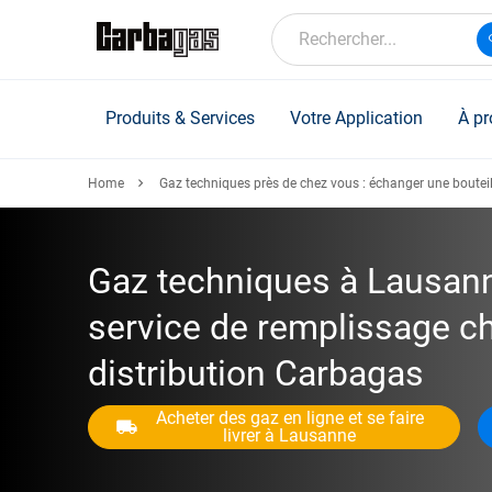
Skip
to
Rechercher...
main
content
Produits & Services
Votre Application
À pr
Home
Gaz techniques près de chez vous : échanger une bouteil
Gaz techniques à Lausann
service de remplissage ch
distribution Carbagas
Acheter des gaz en ligne et se faire
livrer à Lausanne