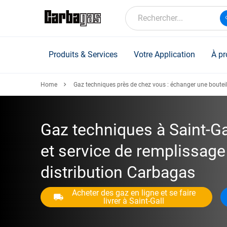
Skip
to
Rechercher...
main
content
Produits & Services
Votre Application
À pr
Home
Gaz techniques près de chez vous : échanger une bouteil
Gaz techniques à Saint-Ga
et service de remplissage
distribution Carbagas
Acheter des gaz en ligne et se faire
livrer à Saint-Gall