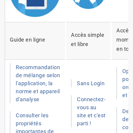
Accès 
Accès simple
Guide en ligne
momen
et libre
en tout
Recommandation
Opt
de mélange selon
pou
l'application, la
Sans Login
ordi
norme et appareil
et t
d'analyse
Connectez-
vous au
Dem
Consulter les
site et c’est
de
propriétés
parti !
cota
importantes de