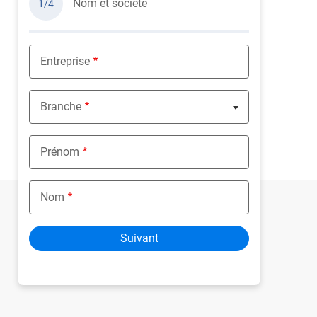
Nom et société
1/4
Entreprise
Branche
Nothing selected
Prénom
Nom