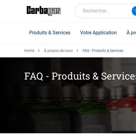
Skip
to
Rechercher...
main
content
Produits & Services
Votre Application
À pr
Home
À propos de nous
FAQ - Produits & Services
FAQ - Produits & Service