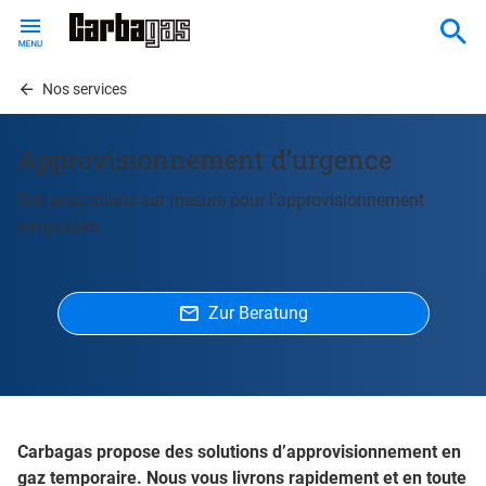
Skip
to
main
content
Nos services
Approvisionnement d’urgence
Des prestations sur mesure pour l’approvisionnement
temporaire
Zur Beratung
Carbagas propose des solutions d’approvisionnement en
gaz temporaire. Nous vous livrons rapidement et en toute