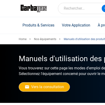
Skip
to
Rechercher...
main
content
Produits & Services
Votre Application
À pr
Home
Nos équipements
Manuels d'utilisation des produi
Manuels d'utilisation des
Vous trouverez sur cette page les modes d'emploi de
Sélectionnez l'équipement concerné pour ouvrir le m
Vers la consultation