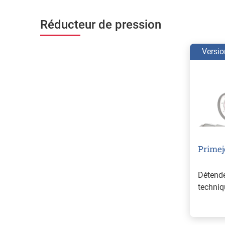
Réducteur de pression
Versio
Primej
Détende
techni