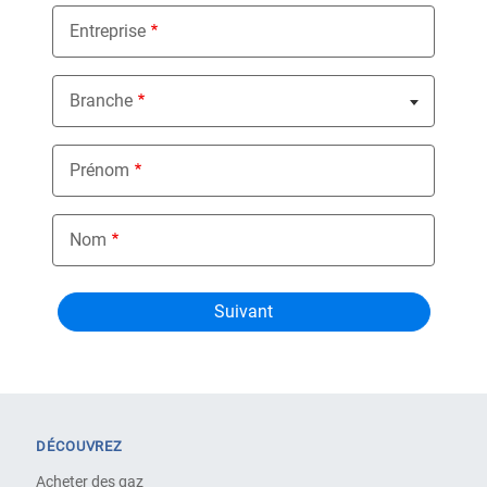
Entreprise
Branche
Nothing selected
Prénom
Nom
DÉCOUVREZ
Acheter des gaz