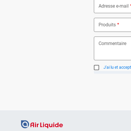
Adresse e-mail
Produits
Nothing select
Commentaire
J'ai lu et accep