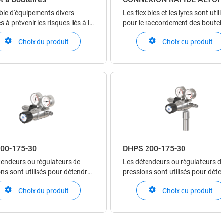
le d'équipements divers
Les flexibles et les lyres sont util
s à prévenir les risques liés à la
pour le raccordement des boutei
n œuvre des gaz.
ou des cadres aux centrales et
Choix du produit
Choix du produit
modules. Les lyres sont obligato
en cas d’utilisation de gaz corros
Les raccords sont utilisés pour
assurer le raccordement entre les
00-175-30
DHPS 200-175-30
tendeurs ou régulateurs de
Les détendeurs ou régulateurs 
ns sont utilisés pour détendre
pressions sont utilisés pour dét
 comprimé ou un gaz liquéfié
un gaz comprimé ou un gaz liqué
Choix du produit
Choix du produit
se gazeuse. Ils permettent
en phase gazeuse. Ils permetten
ter précisément et de maintenir
d’ajuster précisément et de main
la pression du gaz en aval du
stable la pression du gaz en ava