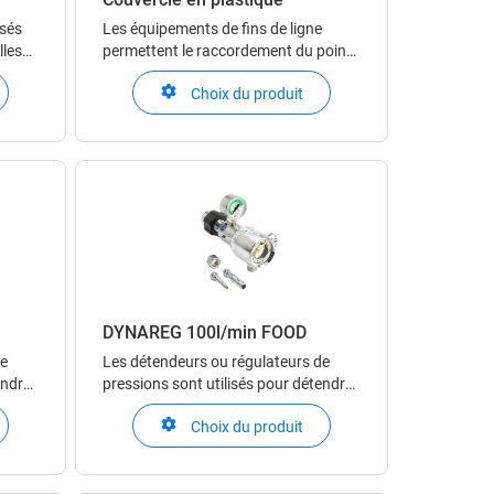
isés
Les équipements de fins de ligne
lles
permettent le raccordement du point
d'utilisation au réseau de gaz par
Choix du produit
ires
l’utilisateur. Selon les cas, ils intègrent
ifs.
les fonctions d’arrêt, de réglage et
d’indication de pression ou de débit.
 diff
DYNAREG 100l/min FOOD
de
Les détendeurs ou régulateurs de
endre
pressions sont utilisés pour détendre
fié
un gaz comprimé ou un gaz liquéfié
Choix du produit
t
en phase gazeuse. Ils permettent
tenir
d’ajuster précisément et de maintenir
l du
stable la pression du gaz en aval du