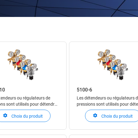
10
5100-6
tendeurs ou régulateurs de
Les détendeurs ou régulateurs 
ns sont utilisés pour détendre
pressions sont utilisés pour dét
 comprimé ou un gaz liquéfié
un gaz comprimé ou un gaz liqué
Choix du produit
Choix du produit
se gazeuse. Ils permettent
en phase gazeuse. Ils permetten
ter précisément et de maintenir
d’ajuster précisément et de main
la pression du gaz en aval du
stable la pression du gaz en ava
eur.
détendeur.