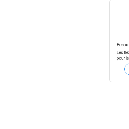
détend
Écrou
Les fle
pour l
ou des
modules
en cas 
Les rac
assurer