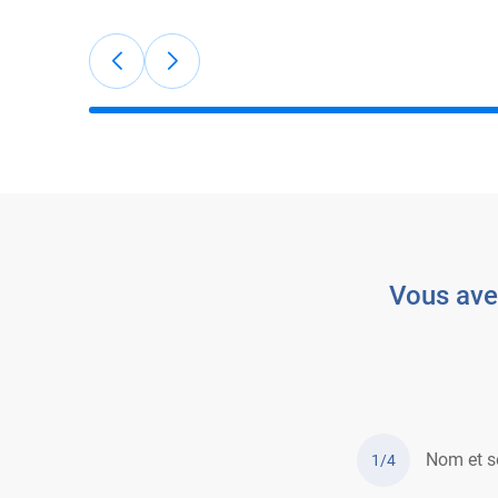
Vous ave
Nom et s
1/4