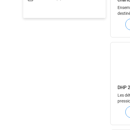
Ensemb
destiné
mise e
DHP 2
Les dé
pressio
un gaz
en pha
d’ajus
stable 