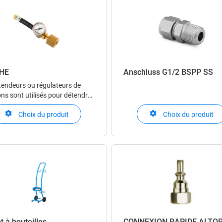
-HE
Anschluss G1/2 BSPP SS
tendeurs ou régulateurs de
ns sont utilisés pour détendre
 comprimé ou un gaz liquéfié
Choix du produit
Choix du produit
se gazeuse. Ils permettent
ter précisément et de maintenir
la pression du gaz en aval du
eur.
t à bouteilles
CONNEXION RAPIDE ALTO