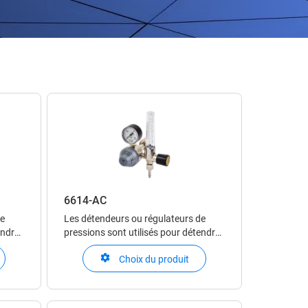
6614-AC
de
Les détendeurs ou régulateurs de
endre
pressions sont utilisés pour détendre
fié
un gaz comprimé ou un gaz liquéfié
Choix du produit
t
en phase gazeuse. Ils permettent
tenir
d’ajuster précisément et de maintenir
l du
stable la pression du gaz en aval du
détendeur.