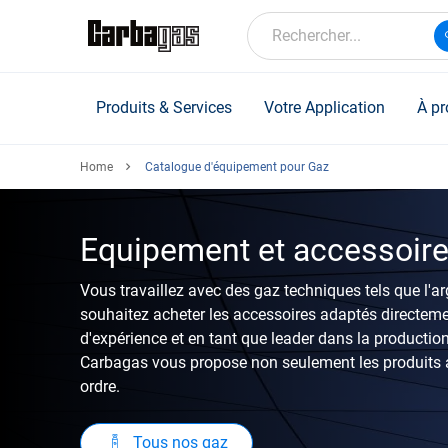
Skip
to
Rechercher...
main
content
Produits & Services
Votre Application
À pr
Home
Catalogue d'équipement pour Gaz
Equipement et accessoir
Vous travaillez avec des gaz techniques tels que l'arg
souhaitez acheter les accessoires adaptés directeme
d'expérience et en tant que leader dans la productio
Carbagas vous propose non seulement les produits a
ordre.
Tous nos gaz