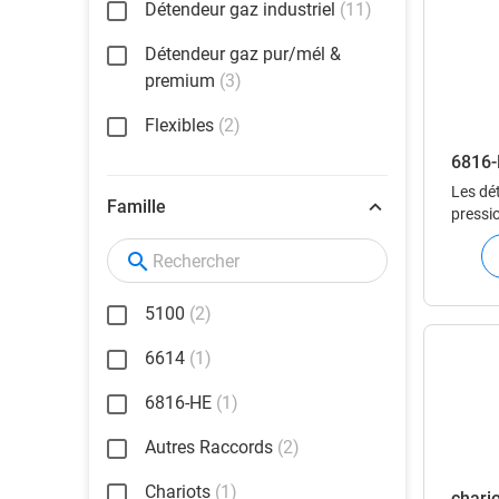
Détendeur gaz industriel
(11)
Détendeur gaz pur/mél &
premium
(3)
Flexibles
(2)
6816
Les dé
Famille
pressio
un gaz
en pha
d’ajus
stable 
5100
(2)
détend
6614
(1)
6816-HE
(1)
Autres Raccords
(2)
Chariots
(1)
chario