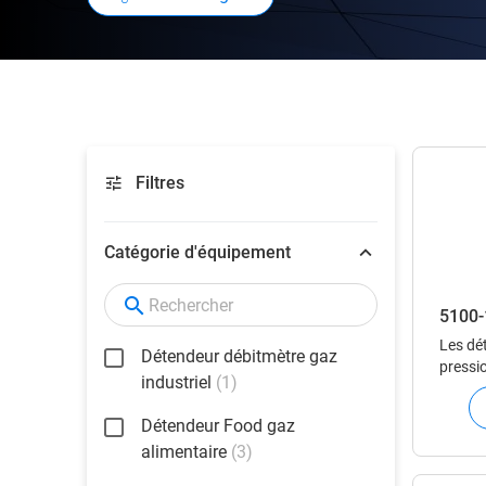
Filtres
Catégorie d'équipement
5100-
Les dé
Détendeur débitmètre gaz
pressio
industriel
(1)
un gaz
en pha
Détendeur Food gaz
d’ajus
alimentaire
(3)
stable 
détend