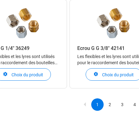
eur.
détendeur.
 G 1/4" 36249
Écrou G G 3/8" 42141
xibles et les lyres sont utilisés
Les flexibles et les lyres sont util
e raccordement des bouteilles
pour le raccordement des boutei
 cadres aux centrales et
ou des cadres aux centrales et
Choix du produit
Choix du produit
. Les lyres sont obligatoires
modules. Les lyres sont obligato
d’utilisation de gaz corrosifs.
en cas d’utilisation de gaz corros
cords sont utilisés pour
Les raccords sont utilisés pour
 le raccordement entre les diff
assurer le raccordement entre les
1
2
3
4
Current
Page
Page
P
Paginat
page