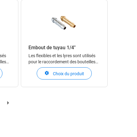
détendeur.
Embout de tuyau 1/4"
isés
Les flexibles et les lyres sont utilisés
lles
pour le raccordement des bouteilles
ou des cadres aux centrales et
Choix du produit
ires
modules. Les lyres sont obligatoires
ifs.
en cas d’utilisation de gaz corrosifs.
Les raccords sont utilisés pour
 diff
assurer le raccordement entre les diff
age
Next
ion
page