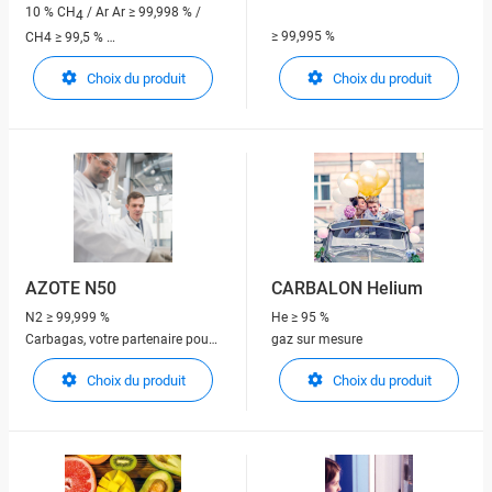
10 % CH
/ Ar
Ar ≥ 99,998 % /
4
≥ 99,995 %
CH4 ≥ 99,5 %
Carbagas, votre partenaire pour
Carbagas, votre partenaire pour
Choix du produit
Choix du produit
les gaz techniques
les gaz techniques
AZOTE N50
CARBALON Helium
N2
≥ 99,999 %
He
≥ 95 %
Carbagas, votre partenaire pour
gaz sur mesure
les gaz techniques
Choix du produit
Choix du produit