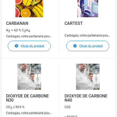
CARBANAN
CARTEST
N
+ 4,0 % C
H
2
2
4
Carbagas, votre partenaire pour
Carbagas, votre partenaire pour
les gaz techniques
les gaz techniques
Choix du produit
Choix du produit
DIOXYDE DE CARBONE
DIOXYDE DE CARBONE
N30
N40
CO
≥ 99,9 %
CO2
2
Carbagas, votre partenaire pour