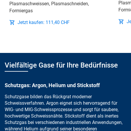
Plasm
Plasmaschweissen, Plasmaschneiden,
Formi
Formiergas
J
Jetzt kaufen: 111,40 CHF
Vielfältige Gase für Ihre Bedürfnisse
Schutzgas: Argon, Helium und Stickstoff
Schutzgase bilden das Rückgrat
moderner
Schweissverfahren.
Argon eignet sich
hervorragend für
WIG-
und MIG-Schweissprozesse und sorgt für saubere,
hochwertige Schweissnähte.
Stickstoff dient als
inertes
Schutzgas bei verschiedenen industriellen Anwendungen,
während
Helium aufgrund seiner besonderen