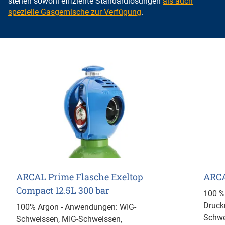
stehen sowohl effiziente Standardlösungen
als auch
spezielle Gasgemische zur Verfügung
.
ARCAL Prime Flasche Exeltop
ARCA
Compact 12.5L 300 bar
100 %
Druck
100% Argon - Anwendungen: WIG-
Schwe
Schweissen, MIG-Schweissen,