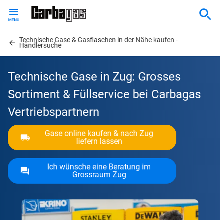
Skip
to
main
Technische Gase & Gasflaschen in der Nähe kaufen -
content
Händlersuche
Technische Gase in Zug: Grosses
Sortiment & Füllservice bei Carbagas
Vertriebspartnern
Gase online kaufen & nach Zug
liefern lassen
Ich wünsche eine Beratung im
Grossraum Zug