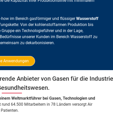
e die Kapazität Ihrer Produktionslinie mit minimalem
ow-how im Bereich gasförmiger und flüssiger
Wasserstoff
ungskette: Von der kohlenstoffarmen Produktion bis
ie Gruppe ein Technologieführer und in der Lage,
e Bedürfnisse unserer Kunden im
Bereich Wasserstoff
zu
n gemeinsam zu dekarbonisieren.
le Anwendungen
rende Anbieter von Gasen für die Industri
Gesundheitswesen.
, einem Weltmarktführer bei Gasen, Technologien und
 rund 64.500 Mitarbeitern in 78 Ländern versorgt Air
 Patienten.