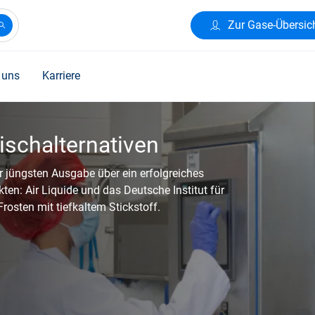
Zur Gase-Übersic
 uns
Karriere
he Rechnung umstellen!
ach auf die elektronische Rechnung
g jederzeit über unser Kundenportal abrufen
Online-Portal können Sie zusätzlich viele
igen Klicks, nutzen.