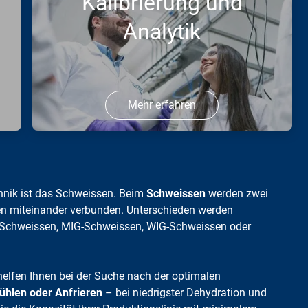
Kalibrierung und
Wasser- und Abwasserbehandlung.
Analytik
Mehr erfahren
Finden Sie die richtige Anwendung für
Ihren Gase-Einsatz in der Kalibrierung
und Analytik.
chnik ist das Schweissen. Beim
Schweissen
werden zwei
en miteinander verbunden. Unterschieden werden
-Schweissen, MIG-Schweissen, WIG-Schweissen oder
helfen Ihnen bei der Suche nach der optimalen
ühlen oder Anfrieren
– bei niedrigster Dehydration und