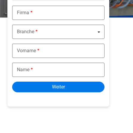
Firma
Next
Branche
Nothing selected
Vorname
Name