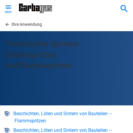
Skip
to
main
content
Ihre Anwendung
Thermisches Spritzen:
Flammspritzen
und Plasmaspritzen
Beschichten, Löten und Sintern von Bauteilen –
Flammspritzen
Beschichten, Löten und Sintern von Bauteilen –