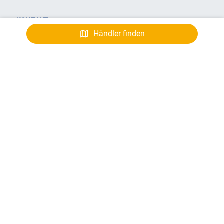
KONTAKT
Händler finden
Kunden Login
Kontaktieren Sie uns
Händler finden
E-Rechnung
E-Lieferschein
ÜBER UNS
Häufig gestellte
Fragen
In der Schweiz
Karriere
FOLGEN SIE UNS