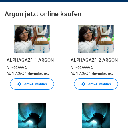
Argon jetzt online kaufen
ALPHAGAZ™ 1 ARGON
ALPHAGAZ™ 2 ARGON
Ar
≥ 99,999 %
Ar
≥ 99,9999 %
ALPHAGAZ™, die einfache
ALPHAGAZ™, die einfache
Lösung für Ihre Analysezwecke -
Lösung für Ihre Analysezwecke -
Artikel wählen
Artikel wählen
ALPHAGAZ™ 1 erfüllt Ihre
ALPHAGAZ™ 2 erfüllt höchste
Anforderungen bei Analysen im
Ansprüche bei Analysen im
Bereich von % bis ppm
Bereich von ppm bis ppb