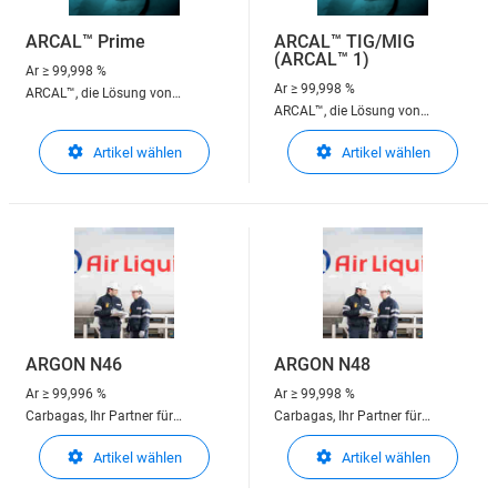
ARCAL™ Prime
ARCAL™ TIG/MIG
(ARCAL™ 1)
Ar
≥ 99,998 %
Ar
≥ 99,998 %
ARCAL™, die Lösung von
ARCAL™, die Lösung von
Carbagas für Schweiss-
Carbagas für Schweiss-
Schutzgase zum
Artikel wählen
Artikel wählen
Schutzgase zum
Lichtbogenschweissen
Lichtbogenschweissen
ARGON N46
ARGON N48
Ar
≥ 99,996 %
Ar
≥ 99,998 %
Carbagas, Ihr Partner für
Carbagas, Ihr Partner für
technische Gase
technische Gase
Artikel wählen
Artikel wählen