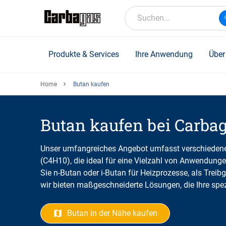
Skip
to
Suchen...
main
content
Produkte & Services
Ihre Anwendung
Über
Home
Butan kaufen
Butan kaufen bei Carba
Unser umfangreiches Angebot umfasst verschiedene
(C4H10), die ideal für eine Vielzahl von Anwendungen
Sie n-Butan oder i-Butan für Heizprozesse, als Trei
wir bieten maßgeschneiderte Lösungen, die Ihre spez
Butan in der Nähe kaufen