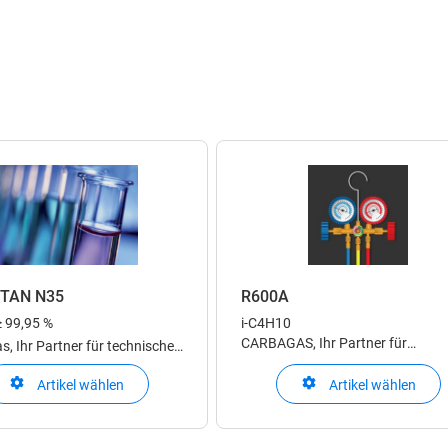
UTAN N35
R600A
≥ 99,95 %
i-C4H10
CARBAGAS, Ihr Partner für
, Ihr Partner für technische
Kältemittel, für jede Anwendung 
Klima- und Kältetechnik das
Artikel wählen
Artikel wählen
passende Kältemittel