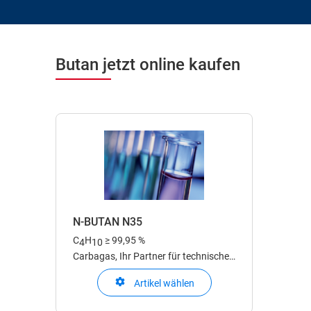
Butan jetzt online kaufen
N-BUTAN N35
C
H
≥ 99,95 %
4
10
Carbagas, Ihr Partner für technische
Gase
Artikel wählen