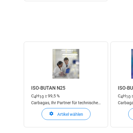
ISO-BUTAN N25
ISO-B
C
H
≥ 99,5 %
C
H
4
10
4
10
Carbagas, Ihr Partner für technische
Carbagas
Gase
Gase
Artikel wählen