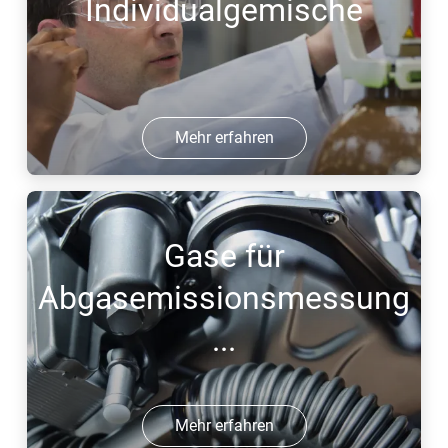
Individualgemische
Mehr erfahren
Gase für
Abgasemissionsmessung
...
Mehr erfahren