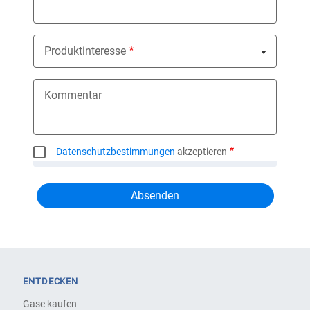
Produktinteresse
Nothing selected
Kommentar
Datenschutzbestimmungen
akzeptieren
ENTDECKEN
Gase kaufen