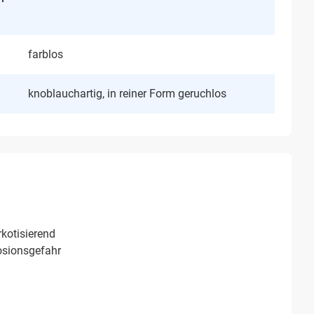
farblos
knoblauchartig, in reiner Form geruchlos
rkotisierend
osionsgefahr