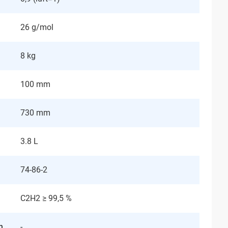
26 g/mol
8 kg
100 mm
730 mm
3.8 L
74-86-2
C2H2 ≥ 99,5 %
n
-