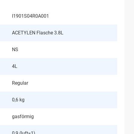
I1901S04R0A001
ACETYLEN Flasche 3.8L
NS
4L
Regular
0,6 kg
gasförmig
0,9 (luft=1)