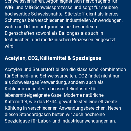
Schweissverfahren.
Argon eignet sich
hervorragend für
WIG-
und MIG-Schweissprozesse und sorgt für saubere,
hochwertige Schweissnähte.
Stickstoff dient als
inertes
Schutzgas bei verschiedenen industriellen Anwendungen,
während
Helium aufgrund seiner besonderen
Eigenschaften
sowohl als Ballongas als auch in
technischen- und medizinischen Prozessen eingesetzt
wird.
Acetylen, CO2, Kältemittel & Spezialgase
Acetylen
und
Sauerstoff
bilden die klassische
Kombination
für Schneid- und Schweissarbeiten
.
CO2
findet nicht nur
als Schweissgas Verwendung, sondern auch als
Kohlendioxid in der Lebensmittelindustrie
für
lebensmittelgeeignete Gase.
Moderne natürliche
Kältemittel
, wie das
R744, gewährleisten eine effiziente
Kühlung
in verschiedenen Anwendungsbereichen. Neben
diesen Standardgasen
bieten wir auch hochreine
Spezialgase
für Labor- und Industrieanwendungen an.