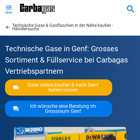
Skip
to
main
Technische Gase & Gasflaschen in der Nähe kaufen -
content
Händlersuche
Technische Gase in Genf: Grosses
Sortiment & Füllservice bei Carbagas
Vertriebspartnern
Gase online kaufen & nach Genf
liefern lassen
Ich wünsche eine Beratung im
Grossraum Genf