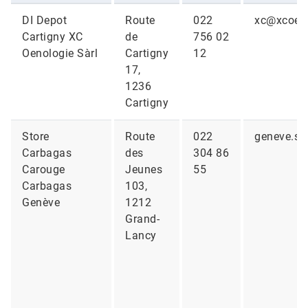
DI Depot
Route
022
xc@xcoen
Cartigny XC
de
756 02
Oenologie Sàrl
Cartigny
12
17,
1236
Cartigny
Store
Route
022
geneve.st
Carbagas
des
304 86
Carouge
Jeunes
55
Carbagas
103,
Genève
1212
Grand-
Lancy