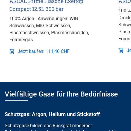
ARCAL Prime Flasche Exeltop
ARCA
Compact 12.5L 300 bar
100 %
Druck
100% Argon - Anwendungen: WIG-
Schwe
Schweissen, MIG-Schweissen,
Plasm
Plasmaschweissen, Plasmaschneiden,
Formi
Formiergas
J
Jetzt kaufen: 111,40 CHF
Vielfältige Gase für Ihre Bedürfnisse
Schutzgas: Argon, Helium und Stickstoff
Schutzgase bilden das Rückgrat
moderner