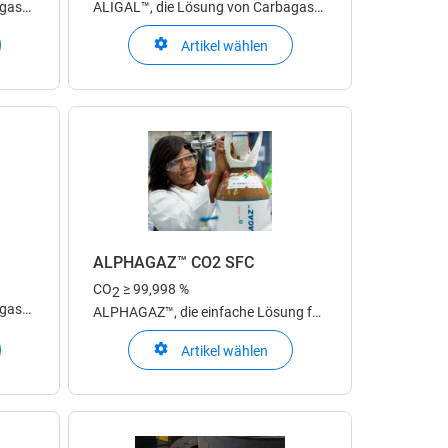
agas
ALIGAL™, die Lösung von Carbagas
für den Einsatz in der
Artikel wählen
Lebensmittelindustrie
ALPHAGAZ™ CO2 SFC
CO
≥ 99,998 %
2
agas
ALPHAGAZ™, die einfache Lösung für
Ihre Anwendung im Berich Labor &
Artikel wählen
Analytik