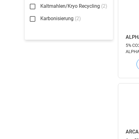
Kaltmahlen/Kryo Recycling
(2)
Karbonisierung
(2)
ALPH
5% CO2
ALPHAG
Ihre A
erfüll
Analys
ARCA