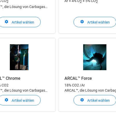
% CO
Ar + 4% O
+ 5% CO
2
2
2
, die Lösung von Carbagas
hweiss-Schutzgase zum
ogenschweissen
ARCAL™, die Lösung von Carba
Artikel wählen
Artikel wählen
für Schweiss-Schutzgase zum
Lichtbogenschweissen
L™ Chrome
ARCAL™ Force
% CO2
18% CO2 /Ar
, die Lösung von Carbagas
ARCAL™, die Lösung von Carba
hweiss-Schutzgase zum
für Schweiss-Schutzgase zum
Artikel wählen
Artikel wählen
ogenschweissen
Lichtbogenschweissen