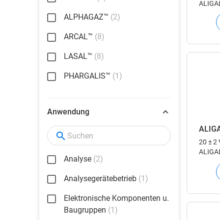
ALIGAL
für den
ALPHAGAZ™
(2)
Lebens
ARCAL™
(8)
LASAL™
(8)
PHARGALIS™
(1)
Anwendung
ALIG
20 ± 2
ALIGAL
Analyse
(2)
für den
Lebens
Analysegerätebetrieb
(1)
Elektronische Komponenten u.
Baugruppen
(1)