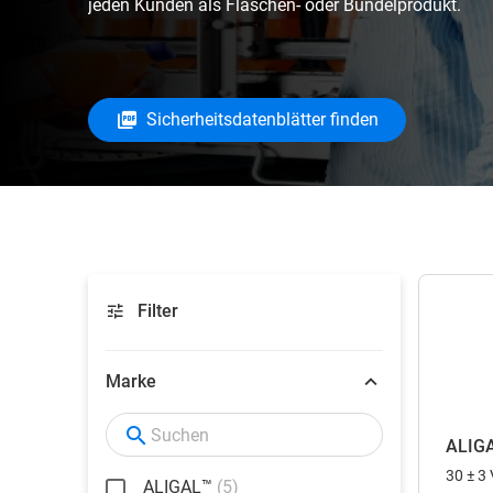
jeden Kunden als Flaschen- oder Bündelprodukt.
Sicherheitsdatenblätter finden
Filter
Marke
ALIG
30 ± 3
ALIGAL™
(5)