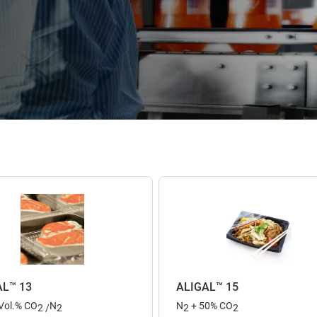
AL™ 13
ALIGAL™ 15
 Vol.% CO
N
N
+ 50% CO
2 /
2
2
2