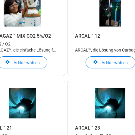
AGAZ™ MIX CO2 5%/O2
ARCAL™ 12
 / O2
AZ™, die einfache Lösung für
ARCAL™, die Lösung von Carba
nalysezwecke - ALPHAGAZ™ 2
für Schweiss-Schutzgase zum
t höchste Ansprüche bei
Lichtbogenschweissen
Artikel wählen
Artikel wählen
en im Bereich von ppm bis ppb
L™ 21
ARCAL™ 23