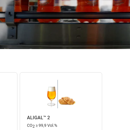
ALIGAL™ 2
CO
≥ 99,9 Vol.%
2