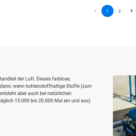
1
2
Current
Page
Ne
Paginat
page
p
tandteil der Luft. Dieses farblose,
 dann, wenn kohlenstoffhaltige Stoffe (zum
entsteht aber auch bei natürlichen
täglich 15.000 bis 20.000 Mal ein und aus)