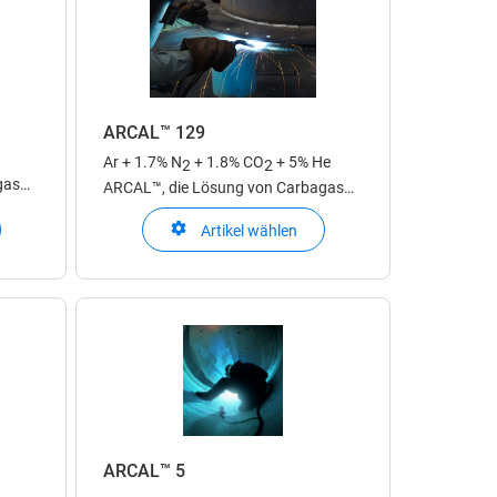
ARCAL™ 129
Ar + 1.7% N
+ 1.8% CO
+ 5% He
2
2
gas
ARCAL™, die Lösung von Carbagas
für Schweiss-Schutzgase zum
Artikel wählen
Lichtbogenschweissen
ARCAL™ 5