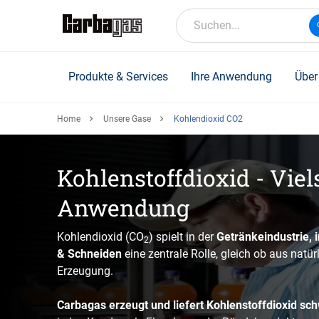
Skip
to
Suchen...
main
content
Produkte & Services
Ihre Anwendung
Über
Home
Unsere Gase
Kohlendioxid CO2
Kohlenstoffdioxid - Viels
Anwendung
Kohlendioxid (CO
) spielt in der
Getränkeindustrie, 
2
& Schneiden
eine zentrale Rolle, gleich ob aus natür
Erzeugung.
Carbagas erzeugt und liefert Kohlenstoffdioxid sc