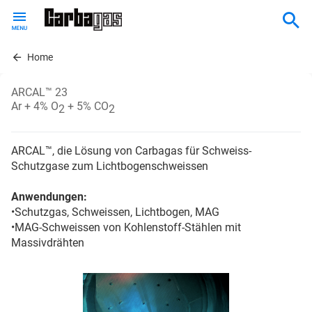
Skip
to
main
content
Home
ARCAL™ 23
Ar + 4% O
+ 5% CO
2
2
ARCAL™, die Lösung von Carbagas für Schweiss-
Schutzgase zum Lichtbogenschweissen
Anwendungen:
•Schutzgas, Schweissen, Lichtbogen, MAG
•MAG-Schweissen von Kohlenstoff-Stählen mit
Massivdrähten