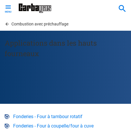
Skip
to
main
content
Combustion avec préchauffage
Applications dans les hauts
fourneaux
Fonderies - Four à tambour rotatif
Fonderies - Four à coupelle/four à cuve