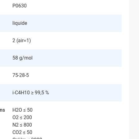
P0630
liquide
2 (air=1)
58 g/mol
75-28-5
i-C4H10 ≥ 99,5 %
ans
H2O ≤ 50
O2 ≤ 200
N2 ≤ 800
CO2 ≤ 50