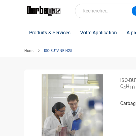
Skip
to
Rechercher...
main
content
Produits & Services
Votre Application
À pr
Home
ISO-BUTANE N25
ISO-BU
C
H
4
10
Carbaga