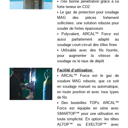
• Très bonne pénétration grâce à sa 
forte teneur en CO2
• Le gaz de protection pour soudage 
MAG des pièces fortement 
sollicitées: une solution robuste pour 
souder de fortes épaisseurs
• Polyvalent, ARCAL™ Force est 
aussi parfaitement adapté au 
soudage court-circuit des tôles fines
• Utilisable avec des fils fourrés, 
pour augmenter la vitesse de 
soudage ou le taux de dépôt
Facilité d’utilisation 
• ARCAL™ Force est le gaz de 
soudure MAG robuste, que ce soit 
en soudage manuel ou automatique, 
en toute position et avec tous types 
de fils
• Des bouteilles TOPs: ARCAL™ 
Force est équipée en série avec 
SMARTOP™ pour une utilisation en 
toute simplicité. En option: les têtes 
ALTOP™ ou EXELTOP™ avec 