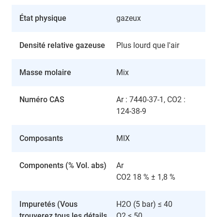
État physique
gazeux
Densité relative gazeuse
Plus lourd que l'air
Masse molaire
Mix
Numéro CAS
Ar : 7440-37-1, CO2 :
124-38-9
Composants
MIX
Components (% Vol. abs)
Ar
CO2 18 % ± 1,8 %
Impuretés (Vous
H2O (5 bar) ≤ 40
trouverez tous les détails
O2 ≤ 50