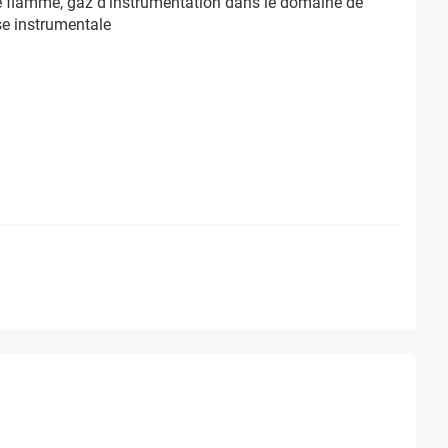
 flamme, gaz d’instrumentation dans le domaine de
se instrumentale