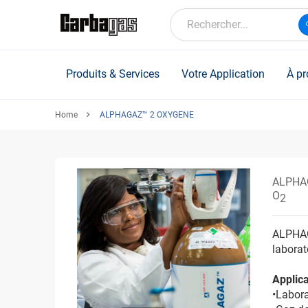
Skip
to
Rechercher...
main
content
Produits & Services
Votre Application
À pr
Home
ALPHAGAZ™ 2 OXYGENE
ALPHA
O
2
ALPHAGA
laborat
Applica
•Labora