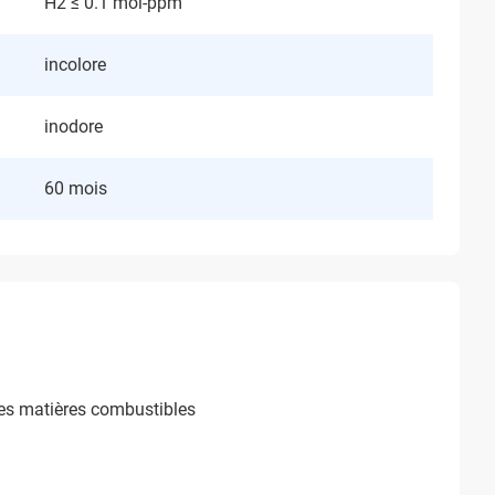
H2 ≤ 0.1 mol-ppm
incolore
inodore
60 mois
les matières combustibles