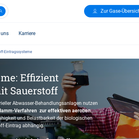
Zur Gase-Übersic
 uns
Karriere
ff-Eintragssysteme
me: Effizient
t Sauerstoff
rieller Abwasser-Behandlungsanlagen nutzen
lamm-Verfahren zur effektiven aeroben
higkeit und Belastbarkeit der biologischen
ff-Eintrag abhängig.