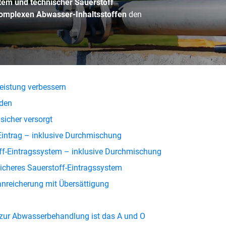
stem und technischer Sauerstoff
omplexen Abwasser-Inhaltsstoffen
den
leistung verbessern
den
sicher versorgt
Eintrag – inklusive Durchmischung
ff-Eintragssystem – inklusive Durchmischung
sicheres Sauerstoff-Eintragssystem
anreicherung mit Übersättigung
 zur Abwasserbehandlung ist das A und O