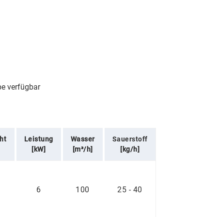
pe verfügbar
ht
Leistung
Wasser
Sauerstoff
[kW]
[m³/h]
[kg/h]
6
100
25 - 40