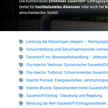
Die Kombination
Effektives Sauerstoff-Eintragssy
bietet für
hochbelastetes Abwasser
oder auch bei
k
entscheidenden Vorteil.
Leistung der Kläranlagen steigern – Reinigungs
Schaumbildung und Geruchsemissionen vermei
Sauerstoff zur Abwasserbehandlung – jederzeit 
Oxy-Injector Ventoxal: Dynamischer Sauerstoff-
Oxy-Injector Turboxal: Schwimmendes Sauersto
Injector Poroxal: Energieautarkes, verstopfungs
Injector-Bicone: Spezialsystem:hohe Sauerstoff
Sauerstoff-Eintrag - Steuerung und Regelung
Beratung bei Rein-Sauerstoff-Eintragssystemen