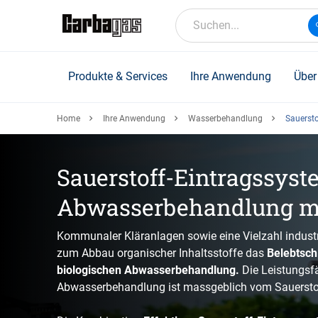
Skip
to
Suchen...
main
content
Produkte & Services
Ihre Anwendung
Über
Home
Ihre Anwendung
Wasserbehandlung
Sauersto
Sauerstoff-Eintragssyste
Abwasserbehandlung mi
Kommunaler Kläranlagen sowie eine Vielzahl indust
zum Abbau organischer Inhaltsstoffe das
Belebtsch
biologischen Abwasserbehandlung.
Die Leistungsfä
Abwasserbehandlung ist massgeblich vom Sauersto