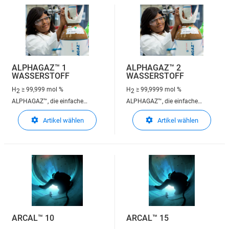
ALPHAGAZ™ 1
ALPHAGAZ™ 2
WASSERSTOFF
WASSERSTOFF
H
≥ 99,999 mol %
H
≥ 99,9999 mol %
2
2
ALPHAGAZ™, die einfache
ALPHAGAZ™, die einfache
Lösung für Ihre Analysezwecke -
Lösung für Ihre Analysezwecke -
Artikel wählen
Artikel wählen
ALPHAGAZ™ 1 erfüllt Ihre
ALPHAGAZ™ 2 erfüllt höchste
Anforderungen bei Analysen im
Ansprüche bei Analysen im
Bereich von % bis ppm
Bereich von ppm bis ppb
ARCAL™ 10
ARCAL™ 15