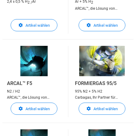
2,4 ± 0,5 % H
Ar
Ar + 5% H
2 /
2
ARCAL™, die Lösung von
Carbagas für Schweiss-
ARCAL™, die Lösung von
Schutzgase zum
Artikel wählen
Artikel wählen
Carbagas für Schweiss-
Lichtbogenschweissen
Schutzgase zum
Lichtbogenschweissen
ARCAL™ F5
FORMIERGAS 95/5
N2 / H2
95% N2 + 5% H2
ARCAL™, die Lösung von
Carbagas, Ihr Partner für
Carbagas für Schweiss-
technische Gase
Artikel wählen
Artikel wählen
Schutzgase zum
Lichtbogenschweissen