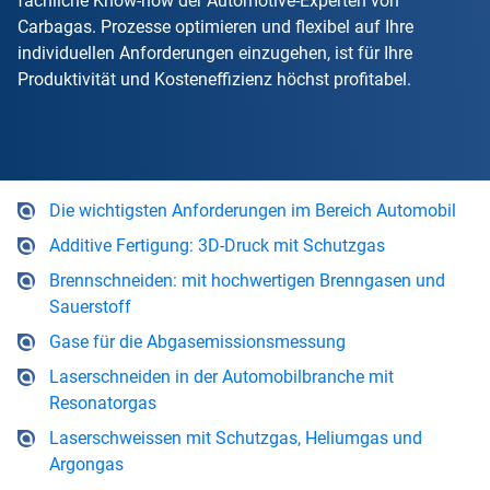
fachliche Know-how der Automotive-Experten von
Carbagas. Prozesse optimieren und flexibel auf Ihre
individuellen Anforderungen einzugehen, ist für Ihre
Produktivität und Kosteneffizienz höchst profitabel.
Die wichtigsten Anforderungen im Bereich Automobil
Additive Fertigung: 3D-Druck mit Schutzgas
Brennschneiden: mit hochwertigen Brenngasen und
Sauerstoff
Gase für die Abgasemissionsmessung
Laserschneiden in der Automobilbranche mit
Resonatorgas
Laserschweissen mit Schutzgas, Heliumgas und
Argongas