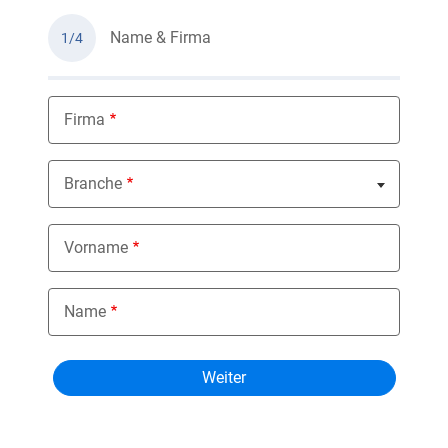
Name & Firma
1/4
Firma
Branche
Nothing selected
Vorname
Name