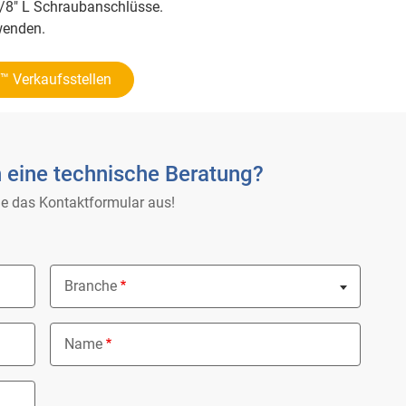
3/8" L Schraubanschlüsse.
wenden.
 Verkaufsstellen
 eine technische Beratung?
ie das Kontaktformular aus!
Branche
Nothing selected
Name