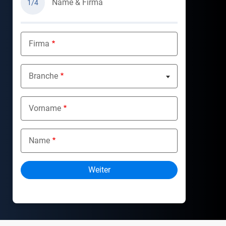
Name & Firma
1/4
Firma
Branche
Nothing selected
Vorname
Name