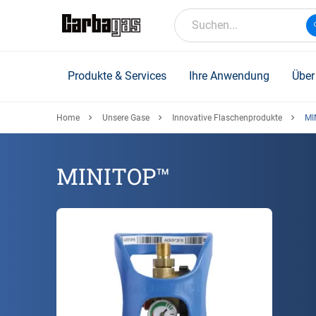
Skip
to
Suchen...
main
content
Produkte & Services
Ihre Anwendung
Über
Home
Unsere Gase
Innovative Flaschenprodukte
MI
MINITOP™