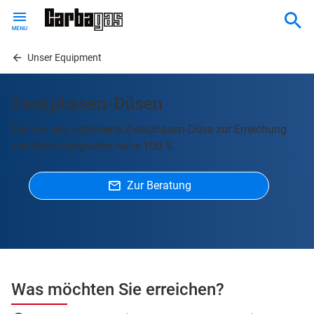
Skip
to
main
content
Unser Equipment
Zweiphasen-Düsen
Die von uns optimierte Zweiphasen-Düse zur Erreichung
von Wirkungsgraden nahe 100 %
Zur Beratung
Was möchten Sie erreichen?