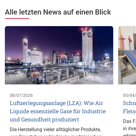
Alle letzten News auf einen Blick
08/07/2026
05/04
Luftzerlegungsanlage (LZA): Wie Air
Schn
Liquide essenzielle Gase für Industrie
Flei
und Gesundheit produziert
Das F
in ihr
Die Herstellung vieler alltäglicher Produkte,
erfol