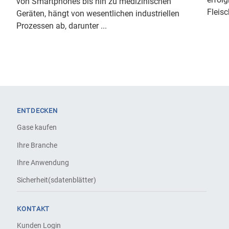
von Smartphones bis hin zu medizinischen
Fleisc
Geräten, hängt von wesentlichen industriellen
Prozessen ab, darunter ...
ENTDECKEN
Gase kaufen
Ihre Branche
Ihre Anwendung
Sicherheit(sdatenblätter)
KONTAKT
Kunden Login