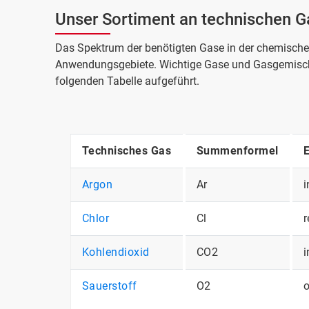
Unser Sortiment an technischen 
Das Spektrum der benötigten Gase in der chemischen 
Anwendungsgebiete. Wichtige Gase und Gasgemisch
folgenden Tabelle aufgeführt.
Technisches Gas
Summenformel
E
Argon
Ar
i
Chlor
Cl
r
Kohlendioxid
CO2
i
Sauerstoff
O2
o