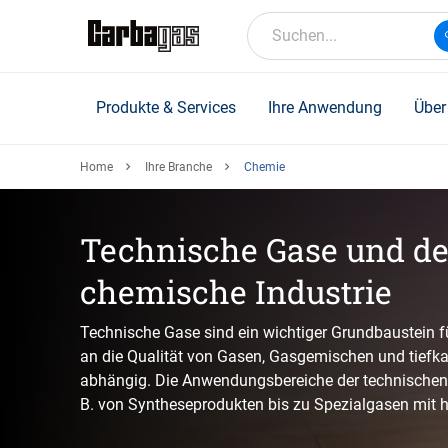
Skip
to
Suchen...
main
content
Produkte & Services
Ihre Anwendung
Über
Home
Ihre Branche
Chemie
Technische Gase und de
chemische Industrie
Technische Gase sind ein wichtiger Grundbaustein f
an die Qualität von Gasen, Gasgemischen und tiefka
abhängig. Die Anwendungsbereiche der technischen G
B. von Syntheseprodukten bis zu Spezialgasen mit ho