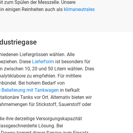
eit zum Spülen der Messzelle. Unsere
in einigen Reinheiten auch als
klimaneutrales
ndustriegase
iedenen Liefergrössen wählen. Alle
beziehen. Diese
Lieferform
ist besonders für
n zwischen 10, 20 und 50 Litern wählen. Dies
alytiklabore zu empfehlen. Für mittlere
enbündel. Bei hohem Bedarf von
e
Belieferung mit Tankwagen
in tiefkalt
stationäre Tanks vor Ort. Alternativ bieten wir
ahmemengen für Stickstoff, Sauerstoff oder
die ihre derzeitige Versorgungskapazität
assgeschneiderte Lösung. Bei
ut-Downs kommt dieser Service zum Einsatz.