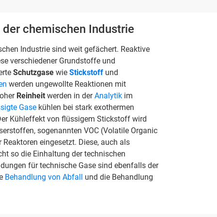
 der chemischen Industrie
chen Industrie sind weit gefächert. Reaktive
se verschiedener Grundstoffe und
erte
Schutzgase
wie
Stickstoff
und
ren
werden ungewollte Reaktionen mit
hoher
Reinheit
werden in der
Analytik
im
ssigte Gase
kühlen bei stark exothermen
Der Kühleffekt von flüssigem Stickstoff wird
serstoffen, sogenannten VOC (Volatile Organic
Reaktoren eingesetzt. Diese, auch als
t so die Einhaltung der technischen
ndungen für technische Gase sind ebenfalls der
ie
Behandlung von Abfall
und die Behandlung