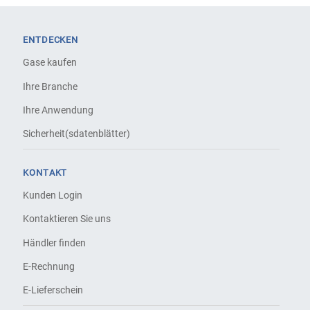
ENTDECKEN
Gase kaufen
Ihre Branche
Ihre Anwendung
Sicherheit(sdatenblätter)
KONTAKT
Kunden Login
Kontaktieren Sie uns
Händler finden
E-Rechnung
E-Lieferschein