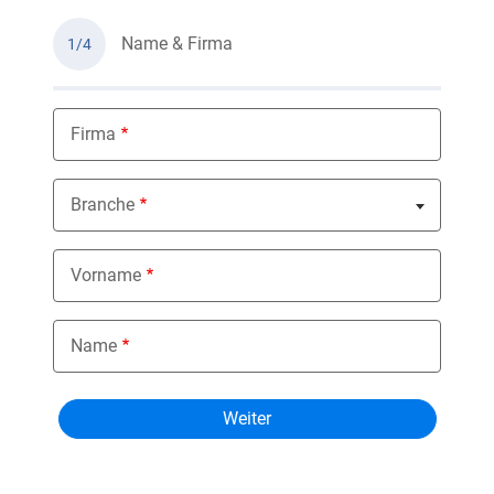
Name & Firma
1/4
Firma
Branche
Nothing selected
Vorname
Name