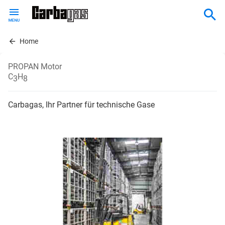
Skip
to
main
content
Home
PROPAN Motor
C
H
3
8
Carbagas, Ihr Partner für technische Gase