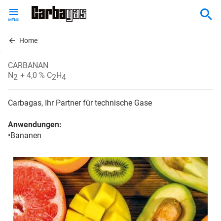
Skip
to
main
content
Home
CARBANAN
N
+ 4,0 % C
H
2
2
4
Carbagas, Ihr Partner für technische Gase
Anwendungen:
•Bananen