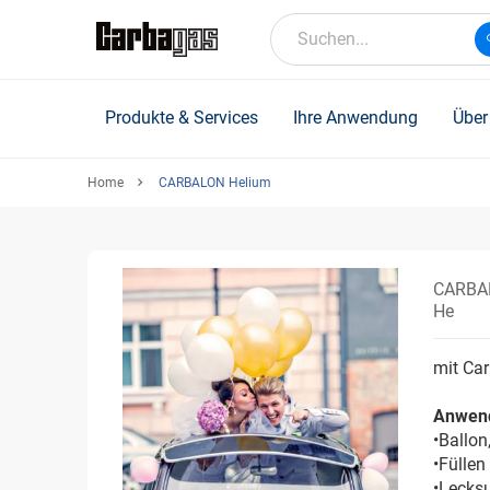
Skip
to
Suchen...
main
content
Produkte & Services
Ihre Anwendung
Über
Home
CARBALON Helium
CARBA
He
mit Car
Anwen
•Ballon
•Füllen
•Lecks