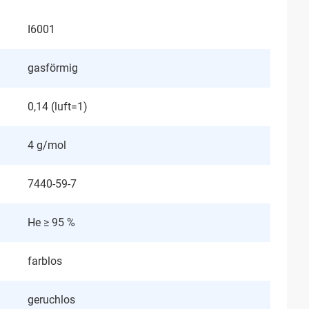
I6001
gasförmig
0,14 (luft=1)
4 g/mol
7440-59-7
He ≥ 95 %
farblos
geruchlos