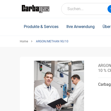
Skip
to
Suchen...
main
content
Produkte & Services
Ihre Anwendung
Über
Home
ARGON/METHAN 90/10
ARGON
10 % C
Carbaga