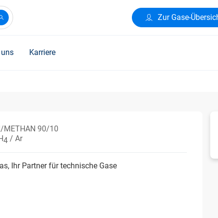
Zur Gase-Übersic
 uns
Karriere
/METHAN 90/10
H
/ Ar
4
s, Ihr Partner für technische Gase