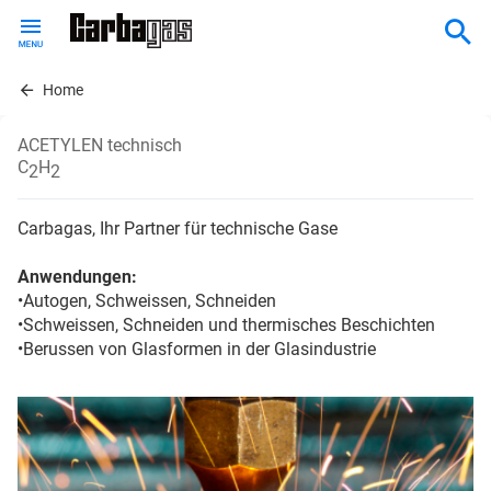
Skip
to
main
content
Home
ACETYLEN technisch
C
H
2
2
Carbagas, Ihr Partner für technische Gase
Anwendungen:
•Autogen, Schweissen, Schneiden
•Schweissen, Schneiden und thermisches Beschichten
•Berussen von Glasformen in der Glasindustrie