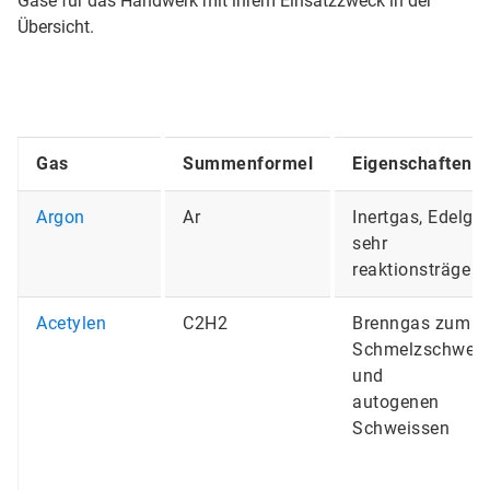
Gase für das Handwerk mit ihrem Einsatzzweck in der
Übersicht.
Gas
Summenformel
Eigenschaften
Argon
Ar
Inertgas, Edelgas
sehr
reaktionsträge
Acetylen
C2H2
Brenngas zum
Schmelzschweis
und
autogenen
Schweissen