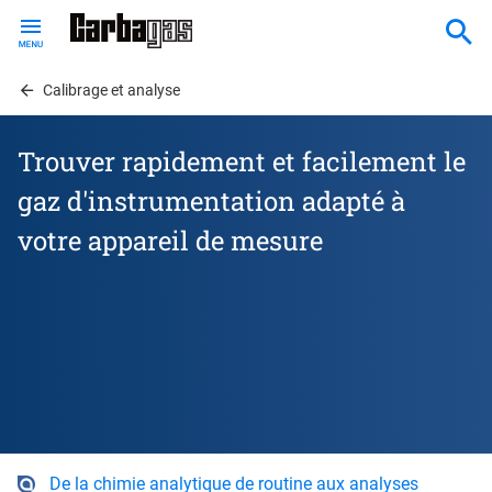
Skip
to
main
content
Calibrage et analyse
Trouver rapidement et facilement le
gaz d'instrumentation adapté à
votre appareil de mesure
De la chimie analytique de routine aux analyses